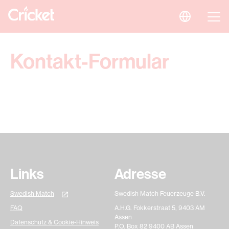
Kontakt-Formular
Links
Adresse
Swedish Match
Swedish Match Feuerzeuge B.V.
FAQ
A.H.G. Fokkerstraat 5, 9403 AM
Assen
Datenschutz & Cookie-Hinweis
P.O. Box 82 9400 AB Assen