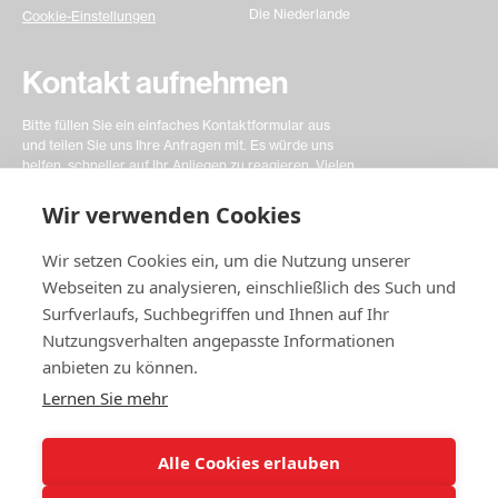
Die Niederlande
Cookie-Einstellungen
Kontakt aufnehmen
Bitte füllen Sie ein einfaches Kontaktformular aus
und teilen Sie uns Ihre Anfragen mit. Es würde uns
helfen, schneller auf Ihr Anliegen zu reagieren. Vielen
Dank!
Wir verwenden Cookies
Kontakt
Wir setzen Cookies ein, um die Nutzung unserer
Webseiten zu analysieren, einschließlich des Such und
Surfverlaufs, Suchbegriffen und Ihnen auf Ihr
Nutzungsverhalten angepasste Informationen
anbieten zu können.
© 2025 Swedish Match Cricket
Lernen Sie mehr
Alle Cookies erlauben